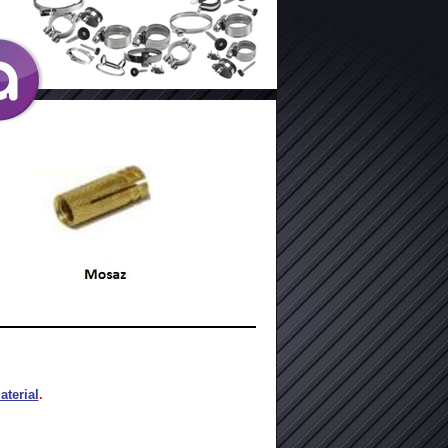
terial
.