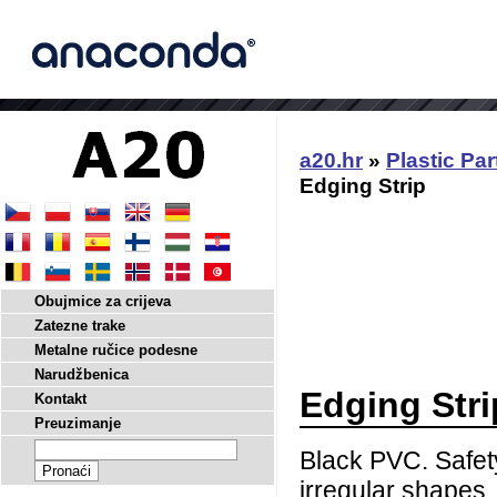
a20.hr
»
Plastic Par
Edging Strip
Obujmice za crijeva
Zatezne trake
Metalne ručice podesne
Narudžbenica
Edging Stri
Kontakt
Preuzimanje
Black PVC. Safety
irregular shapes