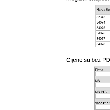
Narudžbe
32343
34074
34075
34076
34077
34078
Cijene su bez PD
Firma
MB
MB PDV
Vaše ime 