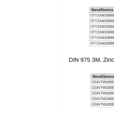
Narudžbenica 
OTYZAW10000
OTYZAW10000
OTYZAW10000
OTYZAW10000
OTYZAW10000
OTYZAW10000
DIN 975 3M, Zinc
Narudžbenica
OZAVTW1000
OZAVTW1000
OZAVTW1000
OZAVTW1000
OZAVTW1000