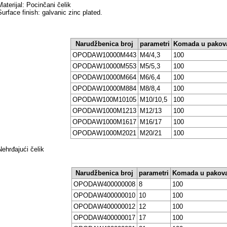
Materijal: Pocinčani čelik
Surface finish: galvanic zinc plated.
Narudžbenica broj
parametri
Komada u pakov
OPODAW10000M443
M4/4,3
100
OPODAW10000M553
M5/5,3
100
OPODAW10000M664
M6/6,4
100
OPODAW10000M884
M8/8,4
100
OPODAW100M10105
M10/10,5
100
OPODAW1000M1213
M12/13
100
OPODAW1000M1617
M16/17
100
OPODAW1000M2021
M20/21
100
Nehrđajući čelik
Narudžbenica broj
parametri
Komada u pakov
OPODAW400000008
8
100
OPODAW400000010
10
100
OPODAW400000012
12
100
OPODAW400000017
17
100