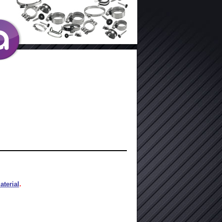
terial
.