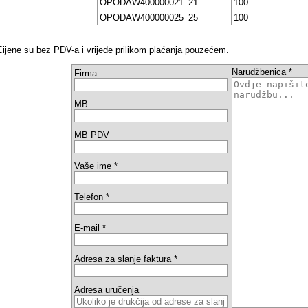
OPODAW400000021
21
100
OPODAW400000025
25
100
Cijene su bez PDV-a i vrijede prilikom plaćanja pouzećem.
Narudžbenica *
Firma
MB
MB PDV
Vaše ime *
Telefon *
E-mail *
Adresa za slanje faktura *
Adresa uručenja