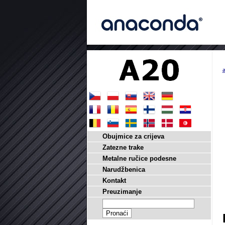
a
Obujmice za crijeva
Zatezne trake
Metalne ručice podesne
Narudžbenica
Kontakt
Preuzimanje