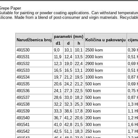
Grepe Paper
Suitable for painting or powder coating applications. Can withstand temperature
silicone. Made from a blend of post-consumer and virgin matrerials. Recyclabl
parametri (mm)
Narudžbenica broj
Količina u pakovanju
cije
d1
d
h
491530
9,0
10,1
10,1
2500 kom
0,39
491531
11,9
12,4
13,5
2000 kom
0,51
491532
12,3
19,0
22,4
2900 kom
0,69
491533
16,5
16,5
13,1
2000 kom
0,51
491534
19,7
21,2
19,5
1000 kom
0,87
491535
20,6
24,2
21,2
500 kom
0,69
491536
24,1
27,3
22,5
500 kom
0,75
491537
28,6
33,0
18,2
500 kom
0,87
491538
32,2
32,3
25,3
300 kom
1,3 
491539
33,3
38,6
17,8
200 kom
1,1 
491540
36,7
41,2
20,6
200 kom
1,2 
491541
41,0
42,8
21,5
300 kom
1,6 
491542
42,5
51,1
18,3
250 kom
1,7 