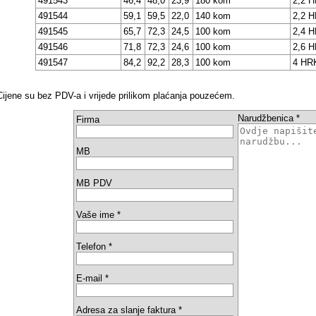
491543
46,4
48,0
23,9
180 kom
2,2 
491544
59,1
59,5
22,0
140 kom
2,2 
491545
65,7
72,3
24,5
100 kom
2,4 
491546
71,8
72,3
24,6
100 kom
2,6 
491547
84,2
92,2
28,3
100 kom
4 HR
Cijene su bez PDV-a i vrijede prilikom plaćanja pouzećem.
Narudžbenica *
Firma
MB
MB PDV
Vaše ime *
Telefon *
E-mail *
Adresa za slanje faktura *