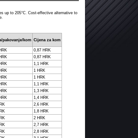
s up to 205°C. Cost-effective alternative to
e.
na/pakovanje/kom
Cijena za kom
 HRK
0,87 HRK
 HRK
0,87 HRK
 HRK
1,1 HRK
 HRK
1 HRK
 HRK
1 HRK
 HRK
1,1 HRK
 HRK
1,3 HRK
 HRK
1,4 HRK
HRK
2,6 HRK
HRK
1,8 HRK
HRK
2 HRK
HRK
2,7 HRK
HRK
2,8 HRK