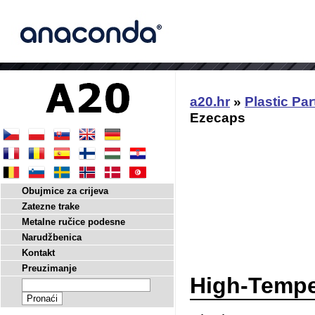
a20.hr
»
Plastic Par
Ezecaps
Obujmice za crijeva
Zatezne trake
Metalne ručice podesne
Narudžbenica
Kontakt
Preuzimanje
High-Tempe