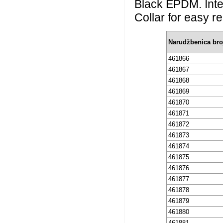
Black EPDM. Inter
Collar for easy r
Narudžbenica bro
461866
461867
461868
461869
461870
461871
461872
461873
461874
461875
461876
461877
461878
461879
461880
461881