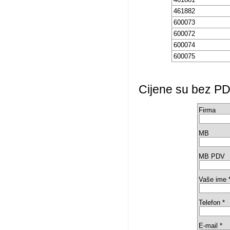
461882
600073
600072
600074
600075
Cijene su bez PD
Firma
MB
MB PDV
Vaše ime 
Telefon *
E-mail *