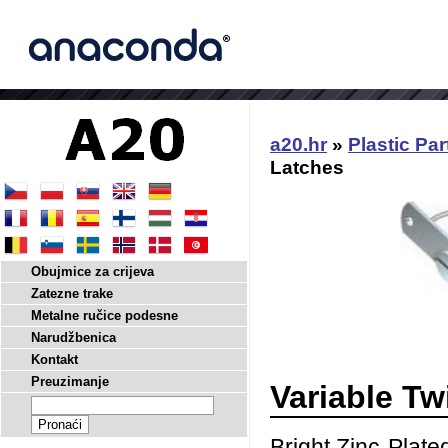
a20.hr
»
Plastic Par
Latches
Obujmice za crijeva
Zatezne trake
Metalne ručice podesne
Narudžbenica
Kontakt
Preuzimanje
Variable Tw
Bright Zinc-Plate