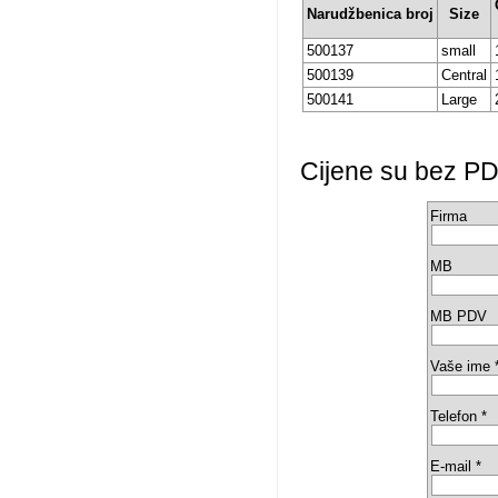
Narudžbenica broj
Size
500137
small
500139
Central
500141
Large
Cijene su bez PD
Firma
MB
MB PDV
Vaše ime 
Telefon *
E-mail *