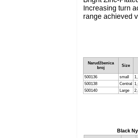
Increasing turn a
range achieved vi
Narudžbenica
Size
broj
500136
small
1,
500138
Central
1,
500140
Large
2,
Black Ny