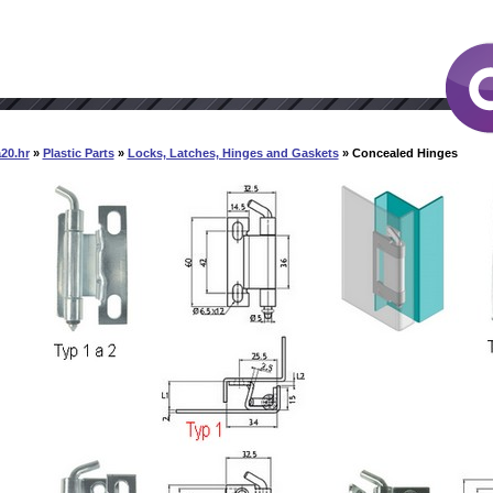
20.hr
»
Plastic Parts
»
Locks, Latches, Hinges and Gaskets
» Concealed Hinges