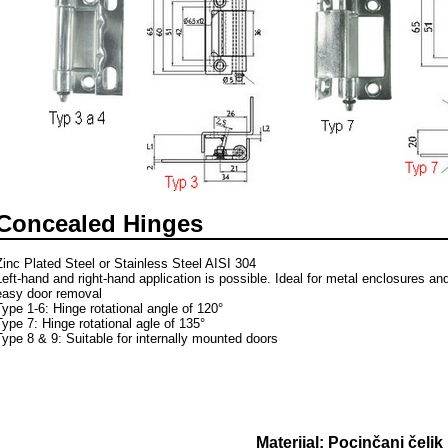
Concealed Hinges
Zinc Plated Steel or Stainless Steel AISI 304
Left-hand and right-hand application is possible. Ideal for metal enclosures a
easy door removal
Type 1-6: Hinge rotational angle of 120°
Type 7: Hinge rotational agle of 135°
Type 8 & 9: Suitable for internally mounted doors
Materijal: Pocinčani čelik