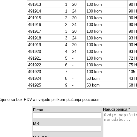
491913
1
20
100 kom
90 
491914
1
24
100 kom
90 
491915
2
20
100 kom
90 
491916
2
24
100 kom
90 
491917
3
20
100 kom
90 
491918
3
24
100 kom
93 
491919
4
20
100 kom
93 
491920
4
24
100 kom
93 
491921
5
-
100 kom
72 
491922
6
-
100 kom
75 
491923
7
-
100 kom
135
491924
8
-
50 kom
43 
491925
9
-
50 kom
68 
Cijene su bez PDV-a i vrijede prilikom plaćanja pouzećem.
Narudžbenica *
Firma
MB