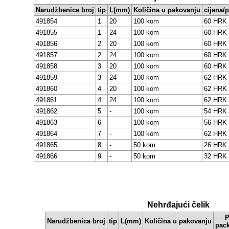
Narudžbenica broj
tip
L(mm)
Količina u pakovanju
cijena/
491854
1
20
100 kom
60 HRK
491855
1
24
100 kom
60 HRK
491856
2
20
100 kom
60 HRK
491857
2
24
100 kom
60 HRK
491858
3
20
100 kom
60 HRK
491859
3
24
100 kom
62 HRK
491860
4
20
100 kom
62 HRK
491861
4
24
100 kom
62 HRK
491862
5
-
100 kom
54 HRK
491863
6
-
100 kom
56 HRK
491864
7
-
100 kom
62 HRK
491865
8
-
50 kom
26 HRK
491866
9
-
50 kom
32 HRK
Nehrđajući čelik
P
Narudžbenica broj
tip
L(mm)
Količina u pakovanju
pac