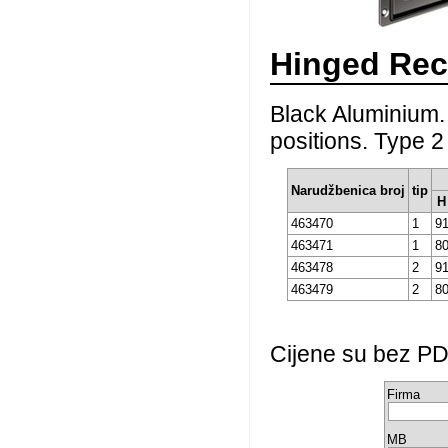
Hinged Rec
Black Aluminium.
positions. Type 2
Narudžbenica broj
tip
H
463470
1
9
463471
1
8
463478
2
9
463479
2
8
Cijene su bez PD
Firma
MB