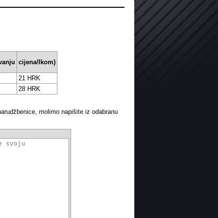
vanju
cijena/Ikom)
21 HRK
28 HRK
arudžbenice, molimo napišite iz odabranu