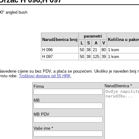
90° angled bush
parametri
Narudžbenica broj
Količina u pako
L
S
A
V
H 096
50
38
21
80
1 kom
H 097
50
38
125
39
1 kom
Navedene cijene su bez PDV, a plaća se pouzećem. Ukoliko je naveden broj n
vrstu robe.
Troškovi dostave od 55 HRK
.
Narudžbenica *
Firma
MB
MB PDV
Vaše ime *