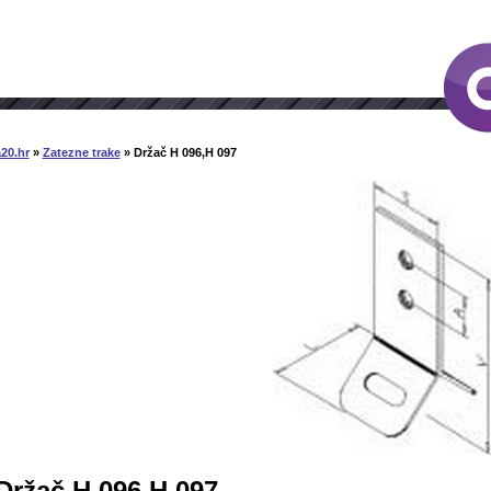
20.hr
»
Zatezne trake
» Držač H 096,H 097
Držač H 096,H 097