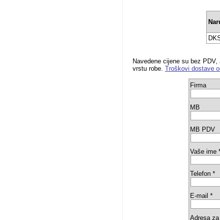
Nar
DK
Navedene cijene su bez PDV, a
vrstu robe.
Troškovi dostave 
Firma
MB
MB PDV
Vaše ime 
Telefon *
E-mail *
Adresa za 