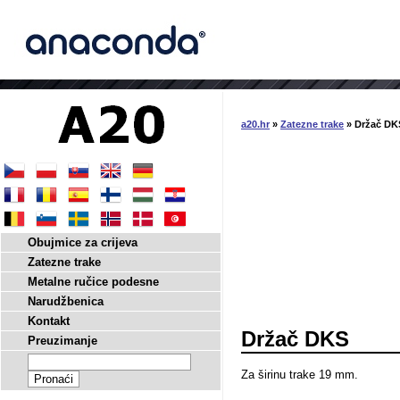
a20.hr
»
Zatezne trake
» Držač DK
Obujmice za crijeva
Zatezne trake
Metalne ručice podesne
Narudžbenica
Kontakt
Držač DKS
Preuzimanje
Za širinu trake 19 mm.