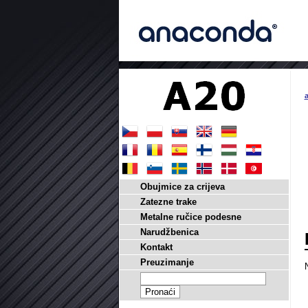
a
Obujmice za crijeva
Zatezne trake
Metalne ručice podesne
Narudžbenica
Kontakt
Preuzimanje