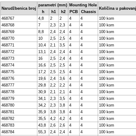
parametri (mm)
Mounting Hole
Narudžbenica broj
Količina u pakovan
h
h1
h2
PCB
Chassis
468767
4,8
2
2
4
4
100 kom
468768
7
2,3
2,3
4
4
100 kom
468769
8,8
2,4
2,4
4
4
100 kom
468770
10
2,5
2,5
4
4
100 kom
468771
10,4
2,1
3,5
4
4
100 kom
468772
13,1
2,4
2,4
4
4
100 kom
468773
16
2,5
2,4
4
4
100 kom
468774
16,6
2,5
2,5
4
4
100 kom
468775
17,2
2,5
2,5
4
4
100 kom
468776
19,6
2,4
3,6
4
4
100 kom
468777
29,8
2,2
2,2
4
4
100 kom
468778
30,9
2,1
2,1
4
4
100 kom
468779
34,1
2,3
3,5
4
4
100 kom
468780
34,2
2,3
3,8
4
4
100 kom
468781
35,9
3,8
3,8
4
4
100 kom
468782
35,5
4,2
4,2
4
4
100 kom
468783
43,8
2,6
2,6
4
4
100 kom
468784
55,3
2,4
2,4
4
4
100 kom