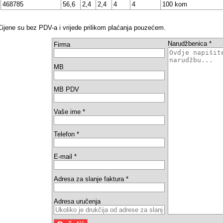
468785
56,6
2,4
2,4
4
4
100 kom
Cijene su bez PDV-a i vrijede prilikom plaćanja pouzećem.
Narudžbenica *
Firma
MB
MB PDV
Vaše ime *
Telefon *
E-mail *
Adresa za slanje faktura *
Adresa uručenja