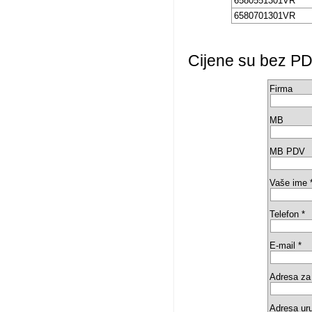
6580551301VR
6580701301VR
Cijene su bez PD
Firma
MB
MB PDV
Vaše ime 
Telefon *
E-mail *
Adresa za 
Adresa ur