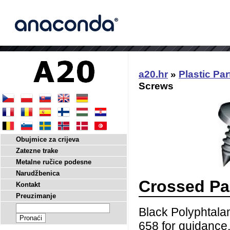
a20.hr
»
Plastic Par
Screws
Obujmice za crijeva
Zatezne trake
Metalne ručice podesne
Narudžbenica
Crossed Pa
Kontakt
Preuzimanje
Black Polyphtala
658 for guidance