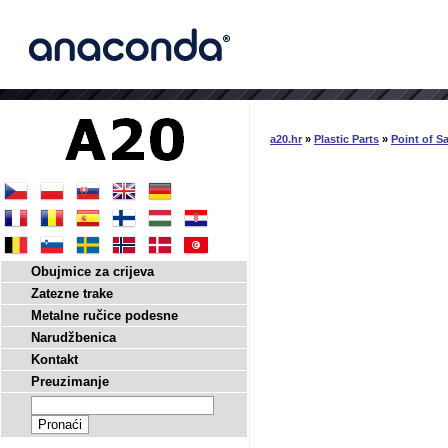
a20.hr
»
Plastic Parts
»
Point of Sa
Obujmice za crijeva
Zatezne trake
Metalne ručice podesne
Narudžbenica
Kontakt
Preuzimanje