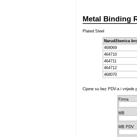
Metal Binding 
Plated Steel
Narudžbenica bro
468069
464710
464711
464712
468070
Cijene su bez PDV-a i vrijede 
Firma
MB
MB PDV