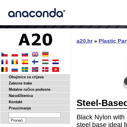
a20.hr
»
Plastic Par
Obujmice za crijeva
Zatezne trake
Metalne ručice podesne
Narudžbenica
Steel-Based
Kontakt
Preuzimanje
Black Nylon with 
steel base ideal f