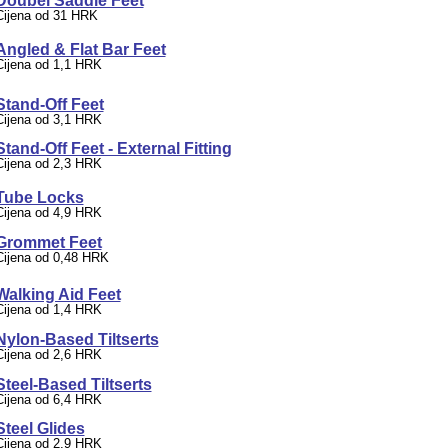
Doubel Saddle Feet
Cijena od 31 HRK
Angled & Flat Bar Feet
Cijena od 1,1 HRK
Stand-Off Feet
Cijena od 3,1 HRK
Stand-Off Feet - External Fitting
Cijena od 2,3 HRK
Tube Locks
Cijena od 4,9 HRK
Grommet Feet
Cijena od 0,48 HRK
Walking Aid Feet
Cijena od 1,4 HRK
Nylon-Based Tiltserts
Cijena od 2,6 HRK
Steel-Based Tiltserts
Cijena od 6,4 HRK
Steel Glides
Cijena od 2,9 HRK