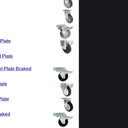
 Plate
 Plate
el Plate Braked
late
Plate
raked